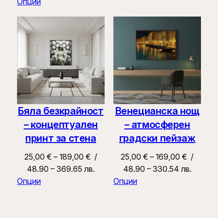
25,00 €
Опции
169,00 €
through
169,00 €
Бяла безкрайност
Венецианска нощ
– концептуален
– атмосферен
принт за стена
градски пейзаж
Price
Price
25,00
€
–
189,00
€
/
25,00
€
–
169,00
€
/
range:
range:
48.90 – 369.65 лв.
48.90 – 330.54 лв.
25,00 €
25,00 €
Опции
Опции
through
through
189,00 €
169,00 €