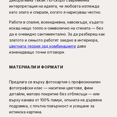
декоративна тъкан. По-скоро съвременна
€
т
интерпретация на идеята, че любовта изглежда
з
като злато и спирали, когато я нарисуваш честно.
а
с
Работи в спалня, всекидневна, навсякъде, където
т
искаш нещо топло и символично на стената — без
е
да е очевидно сантиментално. За да разбереш как
н
златото и синьото работят заедно в интериора,
а
цветната теория зад комбинациите
дава
изненадващо точни отговори.
МАТЕРИАЛИ И ФОРМАТИ
Предлага се върху фотохартия с професионален
фотографски клас — наситени цветове, фини
детайли, матово покритие без отблясъци — или
върху канава от 100% памук, опъната на дървена
подрамка, с плътна повърхност и усещане за
истинска картина.