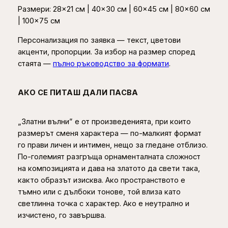
Размери: 28×21 см | 40×30 см | 60×45 см | 80×60 см
| 100×75 см
Персонализация по заявка — текст, цветови
акценти, пропорции. За избор на размер според
стаята —
пълно ръководство за формати
.
АКО СЕ ПИТАШ ДАЛИ ПАСВА
„Златни вълни” е от произведенията, при които
размерът сменя характера — по-малкият формат
го прави личен и интимен, нещо за гледане отблизо.
По-големият разгръща орнаменталната сложност
на композицията и дава на златото да свети така,
както образът изисква. Ако пространството е
тъмно или с дълбоки тонове, той влиза като
светлинна точка с характер. Ако е неутрално и
изчистено, го завършва.