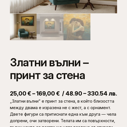
Златни вълни –
принт за стена
P
25,00
€
–
169,00
€
/ 48.90 – 330.54 лв.
„Златни вълни” е принт за стена, в който близостта
r
между двама е изразена не с жест, а с орнамент.
i
Двете фигури са притиснати една към друга — чела
c
допрени, очи затворени. Телата им са повърхности,