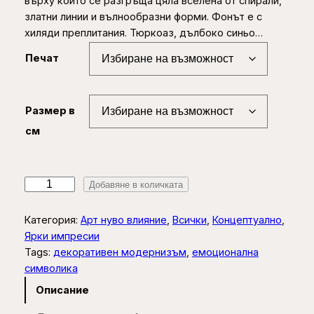
върху които се разгръща цяла вселена от спирали,
e
златни линии и вълнообразни форми. Фонът е с
r
хиляди преплитания. Тюркоаз, дълбоко синьо…
a
Печат
n
g
Размер в
e
см
:
2
5
к
Добавяне в количката
о
,
л
Категория:
Арт нуво влияние
, 
Всички
, 
Концептуално
, 
0
и
Ярки импресии
ч
0
Tags:
декоративен модернизъм
, 
емоционална
е
символика
с
Описание
€
т
в