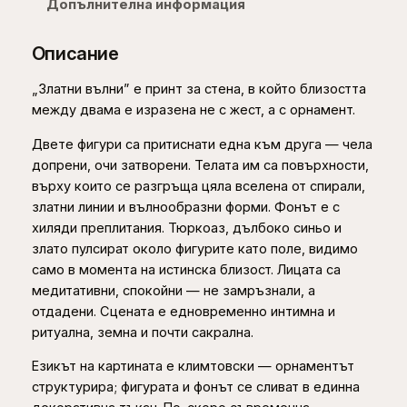
Допълнителна информация
t
о
h
з
Описание
а
r
З
„Златни вълни” е принт за стена, в който близостта
o
л
между двама е изразена не с жест, а с орнамент.
u
а
Двете фигури са притиснати една към друга — чела
т
g
допрени, очи затворени. Телата им са повърхности,
н
h
върху които се разгръща цяла вселена от спирали,
и
златни линии и вълнообразни форми. Фонът е с
в
1
хиляди преплитания. Тюркоаз, дълбоко синьо и
ъ
6
злато пулсират около фигурите като поле, видимо
л
9
само в момента на истинска близост. Лицата са
н
медитативни, спокойни — не замръзнали, а
и
,
отдадени. Сцената е едновременно интимна и
–
0
ритуална, земна и почти сакрална.
п
р
0
Езикът на картината е климтовски — орнаментът
и
структурира; фигурата и фонът се сливат в единна
н