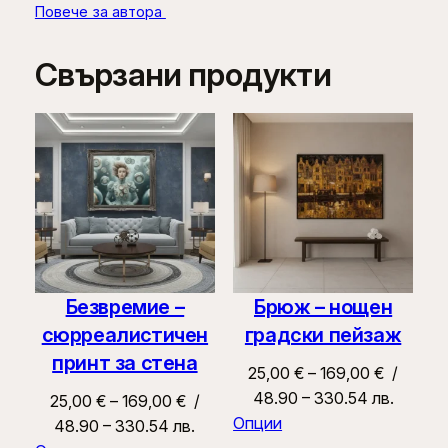
Повече за автора
Свързани продукти
Безвремие –
Брюж – нощен
сюрреалистичен
градски пейзаж
принт за стена
Price
25,00
€
–
169,00
€
/
range:
48.90 – 330.54 лв.
Price
25,00
€
–
169,00
€
/
25,00 €
Опции
range:
48.90 – 330.54 лв.
through