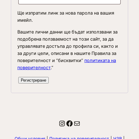
Ще изпратим линк за нова парола на вашия
имейл.
Вашите лични данни ще бъдат използвани за
подобрена ползваемост на този сайт, за да
управлявате достъпа до профила си, както и
за други цели, описани в нашите Правила за
поверителност и “бисквитки”
политиката на
поверителност
.”
Регистриране
Instagram
Facebook
Имейл
Общи условия
|
Политика на поверителност
|
ЧЗВ
|