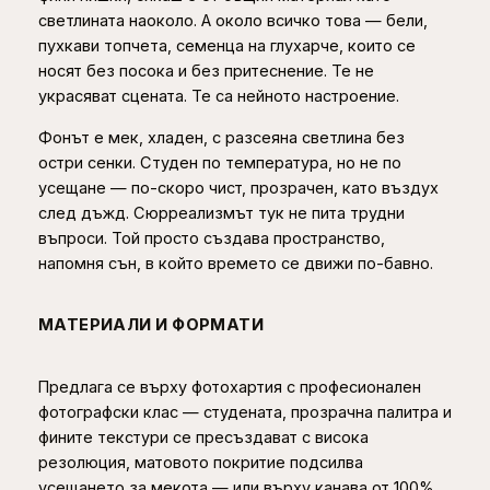
светлината наоколо. А около всичко това — бели,
а
,
пухкави топчета, семенца на глухарче, които се
–
0
носят без посока и без притеснение. Те не
с
украсяват сцената. Те са нейното настроение.
ю
0
р
Фонът е мек, хладен, с разсеяна светлина без
р
остри сенки. Студен по температура, но не по
€
е
усещане — по-скоро чист, прозрачен, като въздух
а
след дъжд. Сюрреализмът тук не пита трудни
л
въпроси. Той просто създава пространство,
и
напомня сън, в който времето се движи по-бавно.
с
т
и
МАТЕРИАЛИ И ФОРМАТИ
ч
е
Предлага се върху фотохартия с професионален
н
фотографски клас — студената, прозрачна палитра и
п
фините текстури се пресъздават с висока
р
резолюция, матовото покритие подсилва
и
усещането за мекота — или върху канава от 100%