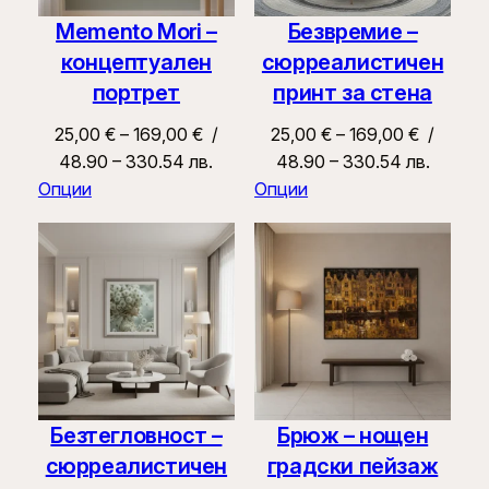
Memento Mori –
Безвремие –
концептуален
сюрреалистичен
портрет
принт за стена
Price
Price
25,00
€
–
169,00
€
/
25,00
€
–
169,00
€
/
range:
range:
48.90 – 330.54 лв.
48.90 – 330.54 лв.
25,00 €
25,00 €
Опции
Опции
through
through
169,00 €
169,00 €
Безтегловност –
Брюж – нощен
сюрреалистичен
градски пейзаж