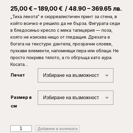
P
25,00
€
–
189,00
€
/ 48.90 – 369.65 лв.
„Тиха лекота“ е сюрреалистичен принт за стена, в
r
който всичко е решило да не бърза. Фигурата седи
i
в бледосиньо кресло с мека тапицерия — поза,
c
която не изисква нищо от гледащия. Дрехата е
богата на текстури: дантела, прозрачни слоеве,
e
пухкави елементи, напомнящи пера или облаци. Не
r
просто покрива тялото, а го обгръща като аура.
Косата…
a
n
Печат
g
e
Размер в
:
см
2
5
к
Добавяне в количката
,