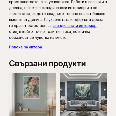
пространството, а го успокояват. Работи в спалня и в
дневна, в светъл скандинавски интериор и в по-
тъмна стая, където хладните тонове внасят баланс
вместо студенина. Глухарчетата и ефирната дреха
го правят естествен за
скандинавски интериор
—
стил, в който точно този тип тиха, поетична
образност се чувства на място.
Повече за автора
Свързани продукти