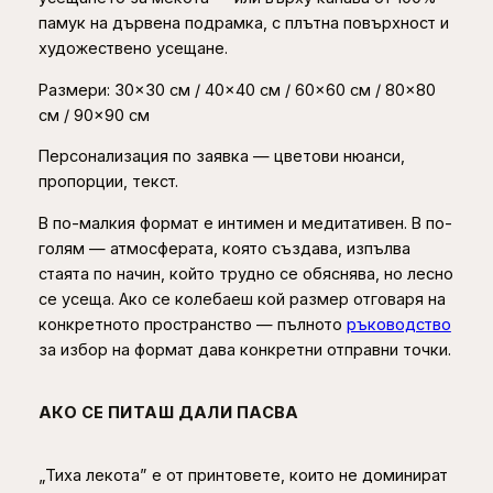
н
памук на дървена подрамка, с плътна повърхност и
т
художествено усещане.
з
а
Размери: 30×30 см / 40×40 см / 60×60 см / 80×80
с
см / 90×90 см
т
Персонализация по заявка — цветови нюанси,
е
пропорции, текст.
н
а
В по-малкия формат е интимен и медитативен. В по-
голям — атмосферата, която създава, изпълва
стаята по начин, който трудно се обяснява, но лесно
се усеща. Ако се колебаеш кой размер отговаря на
конкретното пространство — пълното
ръководство
за избор на формат дава конкретни отправни точки.
АКО СЕ ПИТАШ ДАЛИ ПАСВА
„Тиха лекота” е от принтовете, които не доминират