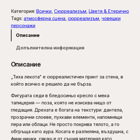
о
0
л
Категория:
Всички
, 
Сюрреализъм
, 
Цветя & Етерично
и
0
Tags:
атмосферна сцена
, 
сюрреализъм
, 
човешки
ч
персонажи
е
Описание
€
с
т
Допълнителна информация
t
в
h
о
Описание
з
r
а
„Тиха лекота“ е сюрреалистичен принт за стена, в
o
Т
който всичко е решило да не бърза.
u
и
Фигурата седи в бледосиньо кресло с мека
х
g
тапицерия — поза, която не изисква нищо от
а
h
гледащия. Дрехата е богата на текстури: дантела,
л
прозрачни слоеве, пухкави елементи, напомнящи
е
1
пера или облаци. Не просто покрива тялото, а го
к
8
обгръща като аура. Косата е разпиляна, въздушна, с
о
9
фини нишки, сякаш е от същия материал като
т