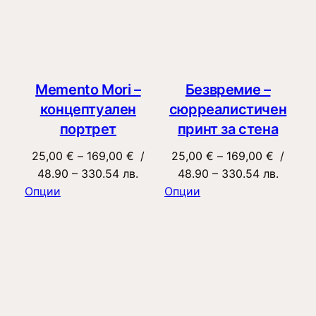
Memento Mori –
Безвремие –
концептуален
сюрреалистичен
портрет
принт за стена
Price
Price
25,00
€
–
169,00
€
/
25,00
€
–
169,00
€
/
range:
range:
48.90 – 330.54 лв.
48.90 – 330.54 лв.
25,00 €
25,00 €
Опции
Опции
through
through
169,00 €
169,00 