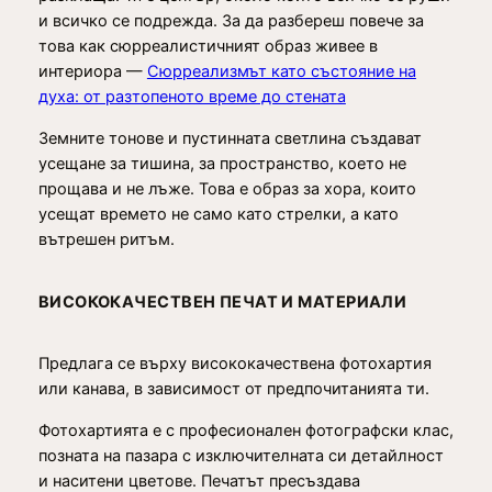
€
и всичко се подрежда. За да разбереш повече за
с
това как сюрреалистичният образ живее в
ю
интериора —
Сюрреализмът като състояние на
р
духа: от разтопеното време до стената
р
е
Земните тонове и пустинната светлина създават
а
усещане за тишина, за пространство, което не
л
прощава и не лъже. Това е образ за хора, които
и
усещат времето не само като стрелки, а като
с
вътрешен ритъм.
т
и
ч
ВИСОКОКАЧЕСТВЕН ПЕЧАТ И МАТЕРИАЛИ
е
н
Предлага се върху висококачествена фотохартия
п
или канава, в зависимост от предпочитанията ти.
р
и
Фотохартията е с професионален фотографски клас,
н
позната на пазара с изключителната си детайлност
т
и наситени цветове. Печатът пресъздава