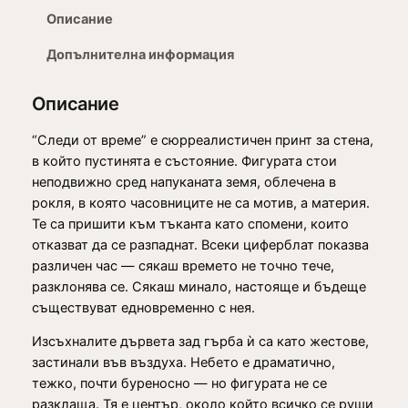
t
е
Описание
с
h
т
Допълнителна информация
r
в
o
о
Описание
з
u
а
“Следи от време” е сюрреалистичен принт за стена,
g
С
в който пустинята е състояние. Фигурата стои
л
h
неподвижно сред напуканата земя, облечена в
е
рокля, в която часовниците не са мотив, а материя.
1
д
Те са пришити към тъканта като спомени, които
6
и
отказват да се разпаднат. Всеки циферблат показва
о
9
различен час — сякаш времето не точно тече,
т
разклонява се. Сякаш минало, настояще и бъдеще
,
в
съществуват едновременно с нея.
р
0
Изсъхналите дървета зад гърба ѝ са като жестове,
е
0
застинали във въздуха. Небето е драматично,
м
тежко, почти буреносно — но фигурата не се
е
разклаща. Тя е център, около който всичко се руши
–