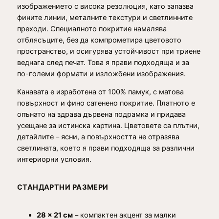
з
изображението с висока резолюция, като запазва
а
фините линии, металните текстури и светлинните
с
преходи. Специалното покритие намалява
т
отблясъците, без да компрометира цветовото
е
пространство, и осигурява устойчивост при триене
н
веднага след печат. Това я прави подходяща и за
а
по-големи формати и изложбени изображения.
Канавата е изработена от 100% памук, с матова
повърхност и фино сатенено покритие. Платното е
опънато на здрава дървена подрамка и придава
усещане за истинска картина. Цветовете са плътни,
детайлите – ясни, а повърхността не отразява
светлината, което я прави подходяща за различни
интериорни условия.
СТАНДАРТНИ РАЗМЕРИ
28 × 21 см
– компактен акцент за малки