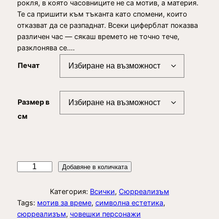
e
рокля, в която часовниците не са мотив, а материя.
Те са пришити към тъканта като спомени, които
r
отказват да се разпаднат. Всеки циферблат показва
a
различен час — сякаш времето не точно тече,
разклонява се.…
n
g
Печат
e
:
Размер в
2
см
5
,
0
к
Добавяне в количката
0
о
л
Категория:
Всички
, 
Сюрреализъм
и
Tags:
мотив за време
, 
символна естетика
, 
€
ч
сюрреализъм
, 
човешки персонажи