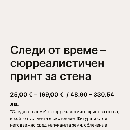
Следи от време –
сюрреалистичен
принт за стена
P
25,00
€
–
169,00
€
/ 48.90 – 330.54
r
лв.
“Следи от време” е сюрреалистичен принт за стена,
i
в който пустинята е състояние. Фигурата стои
c
неподвижно сред напуканата земя, облечена в