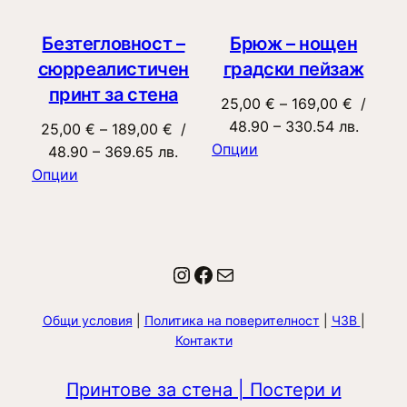
Безтегловност –
Брюж – нощен
сюрреалистичен
градски пейзаж
принт за стена
Price
25,00
€
–
169,00
€
/
range:
48.90 – 330.54 лв.
Price
25,00
€
–
189,00
€
/
25,00 €
Опции
range:
48.90 – 369.65 лв.
through
25,00 €
Опции
169,00 
through
189,00 €
Instagram
Facebook
Имейл
Общи условия
|
Политика на поверителност
|
ЧЗВ
|
Контакти
Принтове за стена | Постери и