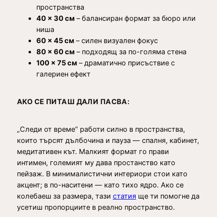
пространства
40 × 30 см
– балансиран формат за бюро или
ниша
60 × 45 см
– силен визуален фокус
80 × 60 см
– подходящ за по-голяма стена
100 × 75 см
– драматично присъствие с
галериен ефект
АКО СЕ ПИТАШ ДАЛИ ПАСВА:
„Следи от време“ работи силно в пространства,
които търсят дълбочина и пауза — спалня, кабинет,
медитативен кът. Малкият формат го прави
интимен, големият му дава простанство като
пейзаж. В минималистични интериори стои като
акцент; в по-наситени — като тихо ядро. Ако се
колебаеш за размера, тази
статия
ще ти помогне да
усетиш пропорциите в реално пространство.