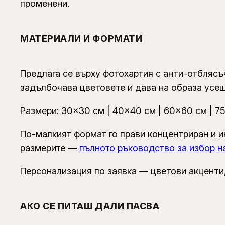
променени.
МАТЕРИАЛИ И ФОРМАТИ
Предлага се върху фотохартия с анти-отблясъ
задълбочава цветовете и дава на образа усещ
Размери: 30×30 см | 40×40 см | 60×60 см | 7
По-малкият формат го прави концентриран и и
размерите —
пълното ръководство за избор н
Персонализация по заявка — цветови акценти,
АКО СЕ ПИТАШ ДАЛИ ПАСВА