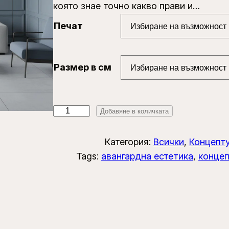
която знае точно какво прави и…
r
Печат
a
n
g
Размер в см
e
:
к
2
Добавяне в количката
о
5
л
Категория:
Всички
, 
Концепт
,
и
Tags:
авангардна естетика
, 
концеп
0
ч
0
е
с
€
т
в
t