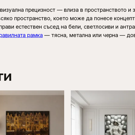
визуална прецизност — влиза в пространството и з
 всяко пространство, което може да понесе концеп
прави естествен съсед на бели, светлосиви и антрац
равилната рамка
— тясна, метална или черна — до
ти