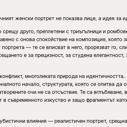
о
h
з
r
ичният женски портрет не показва лице, а идея за и
а
o
С
 срещу друго, преплетени с триъгълници и ромбове
u
и
тавено с онова спокойствие на композиция, която з
g
м
портрета — те се вписват в него, прорязват го, сли
h
е
сещането е за прецизност, за студена елегантност,
т
1
р
8
онфликт, многоликата природа на идентичността..
и
9
оналното начало, структурата, която се опитва да 
я
,
Затворените очи не са отсъствие. Те са вглъбяване,
–
0
т в съвременното изкуство и защо фрагментът кат
п
0
р
и
кубистични влияния — реалистичен портрет, срещна
н
€