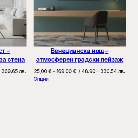
ст –
Венецианска нощ –
за стена
атмосферен градски пейзаж
Price
– 369.65 лв.
25,00
€
–
169,00
€
/ 48.90 – 330.54 лв.
range:
Опции
25,00 €
through
169,00 €