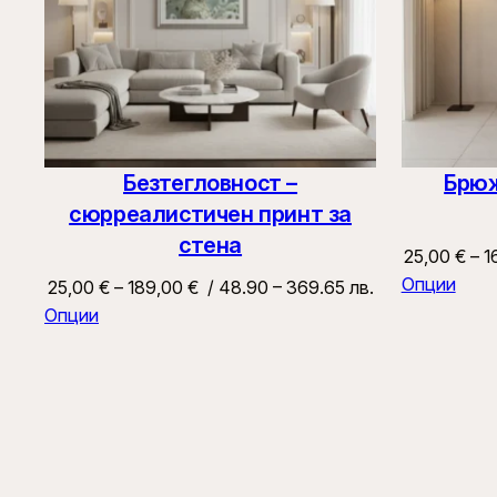
Безтегловност –
Брюж
сюрреалистичен принт за
стена
25,00
€
–
1
Опции
Price
25,00
€
–
189,00
€
/ 48.90 – 369.65 лв.
range:
Опции
25,00 €
through
189,00 €