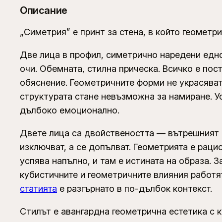
Описание
„Симетрия” е принт за стена, в който геометр
Две лица в профил, симетрично наредени едно
очи. Обемната, стилна прическа. Всичко е пос
обяснение. Геометричните форми не украсяват 
структурата стане невъзможна за намиране. У
дълбоко емоционално.
Двете лица са двойствеността — вътрешният к
изключват, а се допълват. Геометрията е раци
успява напълно, и там е истината на образа. 
кубистичните и геометричните влияния работя
статията
е разгърнато в по-дълбок контекст.
Стилът е авангардна геометрична естетика с 