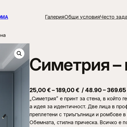
Галерия
Общи условия
Често зад
ОМА
ена
Симетрия – 
P
25,00
€
–
189,00
€
/ 48.90 – 369.65
„Симетрия” е принт за стена, в който 
r
а идея за идентичност. Две лица в пр
i
преплетени с триъгълници и ромбове в 
c
Обемната, стилна прическа. Всичко е 
e