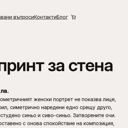
авани въпроси
Контакти
Блог
принт за стена
 лв.
геометричният женски портрет не показва лице,
офил, симетрично наредени едно срещу друго,
студено синьо и сиво-синьо. Затворените очи.
поставено с онова спокойствие на композиция,