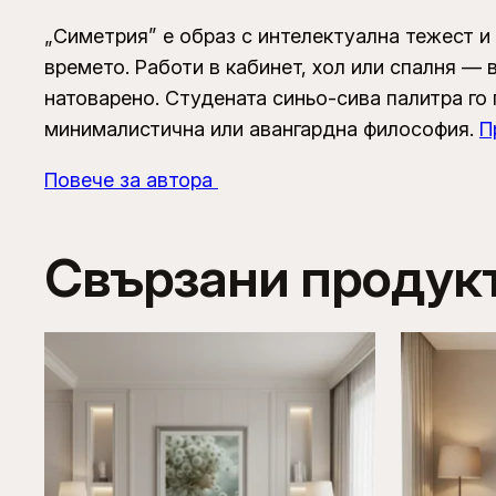
„Симетрия” е образ с интелектуална тежест и 
времето. Работи в кабинет, хол или спалня —
натоварено. Студената синьо-сива палитра го 
минималистична или авангардна философия.
П
Повече за автора
Свързани продук