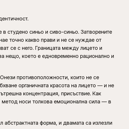
дентичност.
 в студено синьо и сиво-синьо. Затворените
нае точно какво прави и не се нуждае от
ват се с него. Границата между лицето и
 за нещо, което е едновременно рационално и
 Онези противоположности, които не се
обхване органичната красота на лицето — и не
 вътрешна концентрация, присъствие. Как
о метод носи толкова емоционална сила — в
л абстрактната форма, и двамата са излезли