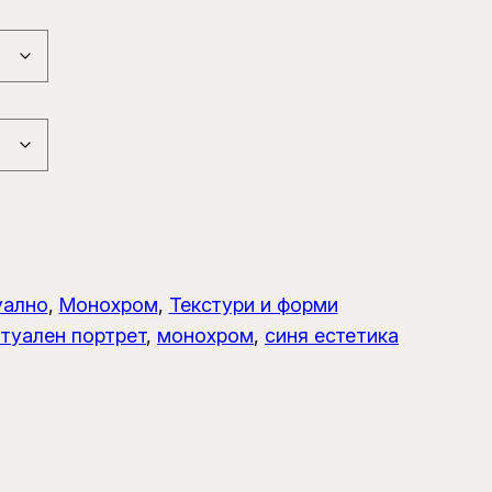
уално
, 
Монохром
, 
Текстури и форми
туален портрет
, 
монохром
, 
синя естетика