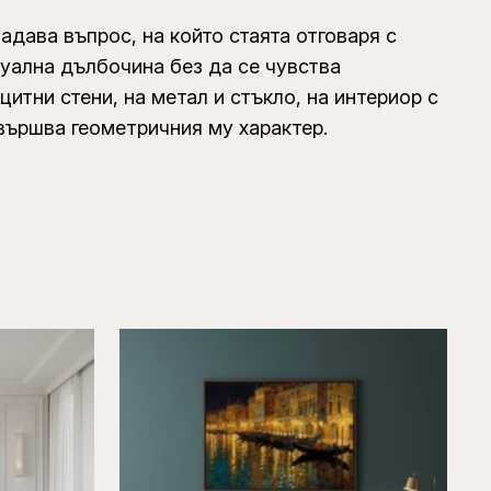
адава въпрос, на който стаята отговаря с
туална дълбочина без да се чувства
итни стени, на метал и стъкло, на интериор с
вършва геометричния му характер.