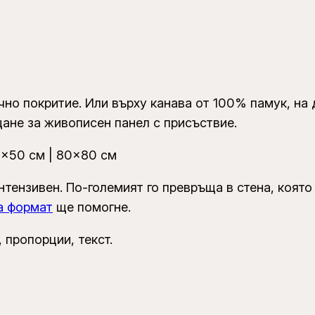
т
з
а
с
т
чно покритие. Или върху канава от 100% памук, на 
е
ане за живописен панел с присъствие.
н
а
5×50 см | 80×80 см
нтензивен. По-големият го превръща в стена, която
а формат
ще помогне.
 пропорции, текст.