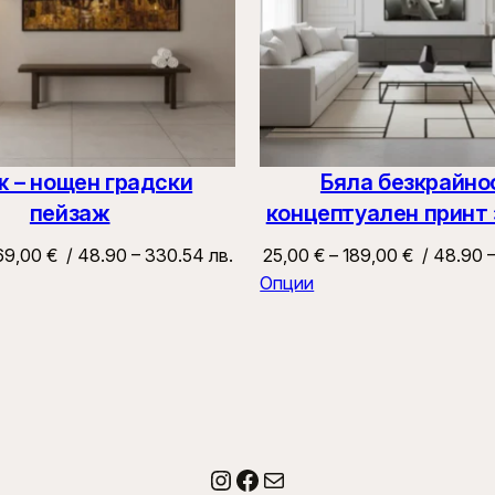
 – нощен градски
Бяла безкрайно
пейзаж
концептуален принт 
Price
Price
69,00
€
/ 48.90 – 330.54 лв.
25,00
€
–
189,00
€
/ 48.90 
range:
range:
Опции
25,00 €
25,00 €
through
through
169,00 €
189,00 €
Instagram
Facebook
Имейл