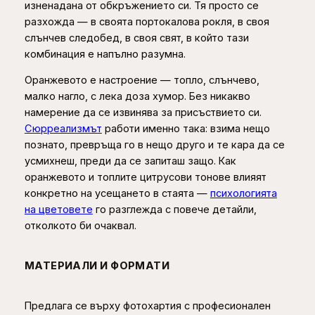
0
изненадана от обкръжението си. Тя просто се
л
разхожда — в своята портокалова рокля, в своя
е
0
слънчев следобед, в своя свят, в който тази
д
комбинация е напълно разумна.
о
€
б
Оранжевото е настроение — топло, слънчево,
е
малко нагло, с лека доза хумор. Без никакво
д
намерение да се извинява за присъствието си.
–
Сюрреализмът
работи именно така: взима нещо
с
познато, превръща го в нещо друго и те кара да се
ю
усмихнеш, преди да се запиташ защо. Как
р
оранжевото и топлите цитрусови тонове влияят
р
конкретно на усещането в стаята —
психологията
е
на цветовете
го разглежда с повече детайли,
а
отколкото би очаквал.
л
и
с
МАТЕРИАЛИ И ФОРМАТИ
т
и
Предлага се върху фотохартия с професионален
ч