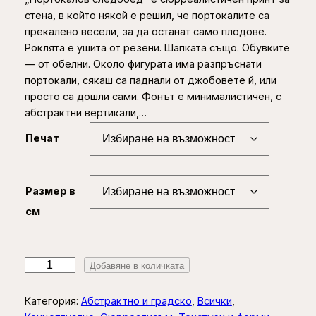
r
стена, в който някой е решил, че портокалите са
i
прекалено весели, за да останат само плодове.
c
Роклята е ушита от резени. Шапката също. Обувките
— от обелни. Около фигурата има разпръснати
e
портокали, сякаш са паднали от джобовете й, или
r
просто са дошли сами. Фонът е минималистичен, с
абстрактни вертикали,…
a
n
Печат
g
e
Размер в
:
см
2
5
к
Добавяне в количката
,
о
0
л
Категория:
Абстрактно и градско
, 
Всички
, 
и