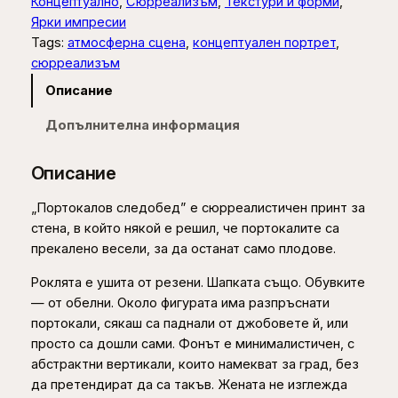
0
Концептуално
, 
Сюрреализъм
, 
Текстури и форми
, 
ч
Ярки импресии
е
Tags:
атмосферна сцена
, 
концептуален портрет
, 
€
с
сюрреализъм
т
t
Описание
в
h
о
Допълнителна информация
з
r
а
o
Описание
П
u
о
„Портокалов следобед” е сюрреалистичен принт за
р
g
стена, в който някой е решил, че портокалите са
т
прекалено весели, за да останат само плодове.
h
о
Роклята е ушита от резени. Шапката също. Обувките
к
1
— от обелни. Около фигурата има разпръснати
а
6
портокали, сякаш са паднали от джобовете й, или
л
9
просто са дошли сами. Фонът е минималистичен, с
о
абстрактни вертикали, които намекват за град, без
в
,
да претендират да са такъв. Жената не изглежда
с