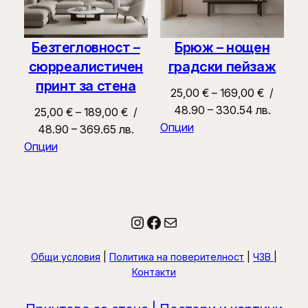
Безтегловност –
Брюж – нощен
сюрреалистичен
градски пейзаж
принт за стена
Price
25,00
€
–
169,00
€
/
range:
48.90 – 330.54 лв.
Price
25,00
€
–
189,00
€
/
25,00 €
Опции
range:
48.90 – 369.65 лв.
through
25,00 €
Опции
169,00 €
through
189,00 €
Instagram
Facebook
Имейл
Общи условия
|
Политика на поверителност
|
ЧЗВ
|
Контакти