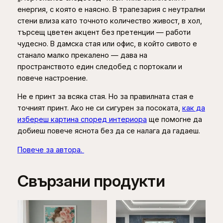
енергия, с която е наясно. В трапезария с неутрални
стени влиза като точното количество живост, в хол,
търсещ цветен акцент без претенции — работи
чудесно. В дамска стая или офис, в който сивото е
станало малко прекалено — дава на
пространството един следобед с портокали и
повече настроение.
Не е принт за всяка стая. Но за правилната стая е
точният принт. Ако не си сигурен за посоката,
как да
избереш картина според интериора
ще помогне да
добиеш повече яснота без да се налага да гадаеш.
Повече за автора.
Свързани продукти