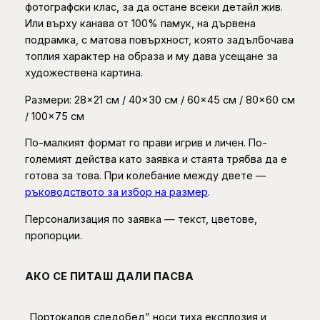
фотографски клас, за да остане всеки детайл жив.
е
Или върху канава от 100% памук, на дървена
н
подрамка, с матова повърхност, която задълбочава
п
топлия характер на образа и му дава усещане за
р
художествена картина.
и
н
Размери: 28×21 см / 40×30 см / 60×45 см / 80×60 см
т
/ 100×75 см
з
По-малкият формат го прави игрив и личен. По-
а
големият действа като заявка и стаята трябва да е
с
готова за това. При колебание между двете —
т
ръководството за избор на размер
.
е
н
Персонализация по заявка — текст, цветове,
а
пропорции.
АКО СЕ ПИТАШ ДАЛИ ПАСВА
„Портокалов следобед” носи тиха експлозия и