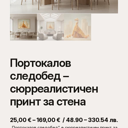
Портокалов
следобед –
сюрреалистичен
принт за стена
P
25,00
€
–
169,00
€
/ 48.90 – 330.54 лв.
„Портокалов следобед” е сюрреалистичен принт за