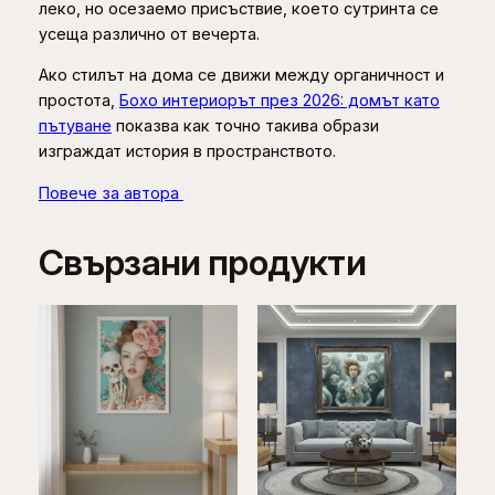
леко, но осезаемо присъствие, което сутринта се
усеща различно от вечерта.
Ако стилът на дома се движи между органичност и
простота,
Бохо интериорът през 2026: домът като
пътуване
показва как точно такива образи
изграждат история в пространството.
Повече за автора
Свързани продукти