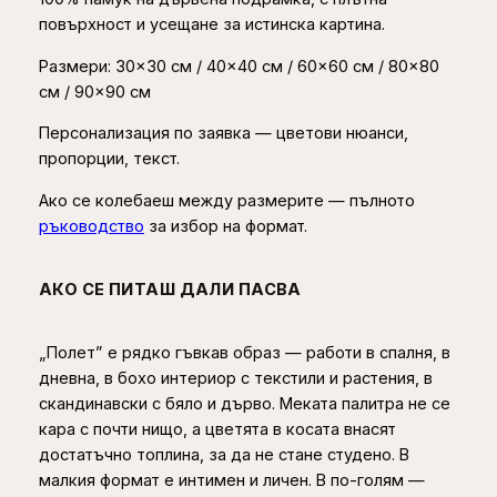
повърхност и усещане за истинска картина.
Размери: 30×30 см / 40×40 см / 60×60 см / 80×80
см / 90×90 см
Персонализация по заявка — цветови нюанси,
пропорции, текст.
Ако се колебаеш между размерите — пълното
ръководство
за избор на формат.
АКО СЕ ПИТАШ ДАЛИ ПАСВА
„Полет” е рядко гъвкав образ — работи в спалня, в
дневна, в бохо интериор с текстили и растения, в
скандинавски с бяло и дърво. Меката палитра не се
кара с почти нищо, а цветята в косата внасят
достатъчно топлина, за да не стане студено. В
малкия формат е интимен и личен. В по-голям —