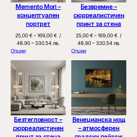
Memento Mori –
Безвремие –
концептуален
сюрреалистичен
портрет
принт за стена
Price
Price
25,00
€
–
169,00
€
/
25,00
€
–
169,00
€
/
range:
range:
48.90 – 330.54 лв.
48.90 – 330.54 лв.
25,00 €
25,00 €
Опции
Опции
through
through
169,00 €
169,00 €
Безтегловност –
Венецианска нощ
сюрреалистичен
– атмосферен
принт за стена
градски пейзаж