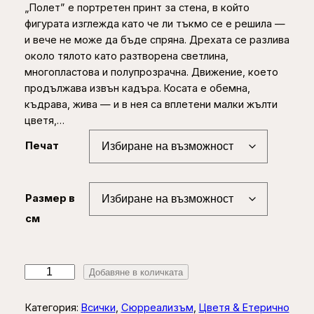
„Полет” е портретен принт за стена, в който
r
фигурата изглежда като че ли тъкмо се е решила —
i
и вече не може да бъде спряна. Дрехата се разлива
c
около тялото като разтворена светлина,
многопластова и полупрозрачна. Движение, което
e
продължава извън кадъра. Косата е обемна,
r
къдрава, жива — и в нея са вплетени малки жълти
цветя,…
a
n
Печат
g
e
Размер в
:
см
2
5
к
Добавяне в количката
,
о
0
л
Категория:
Всички
, 
Сюрреализъм
, 
Цветя & Етерично