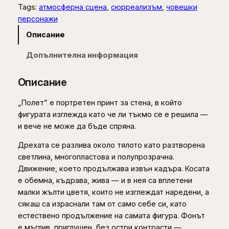
и
0
Tags:
атмосферна сцена
, 
сюрреализъм
, 
човешки
ч
персонажи
е
Описание
€
с
т
Допълнителна информация
t
в
h
о
Описание
з
r
а
„Полет” е портретен принт за стена, в който
o
П
фигурата изглежда като че ли тъкмо се е решила —
u
о
и вече не може да бъде спряна.
л
g
Дрехата се разлива около тялото като разтворена
е
h
светлина, многопластова и полупрозрачна.
т
Движение, което продължава извън кадъра. Косата
–
1
е обемна, къдрава, жива — и в нея са вплетени
п
8
малки жълти цветя, които не изглеждат наредени, а
р
9
сякаш са израснали там от само себе си, като
и
естествено продължение на самата фигура. Фонът
н
,
е мъглив, приглушен, без остри контрасти —
т