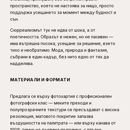
0
пространство, което не настоява за нищо, просто
з
поддържа усещането за момент между будност и
а
0
сън.
с
т
Сюрреализмът тук не идва от шока, а от
€
е
поетичността. Образът е нежен, но не пасивен —
н
има вътрешна посока, усещане за решение, взето
а
тихо и необратимо. Мода, природа и фантазия,
събрани в един кадър, без нито едно от тях да
надделява.
МАТЕРИАЛИ И ФОРМАТИ
Предлага се върху фотохартия с професионален
фотографски клас — меките преходи и
полупрозрачните текстури се пресъздават с висока
резолюция, матовото покритие запазва
въздушността на палитрата — или върху канава от
100% памук на дървена подрамка, с плътна