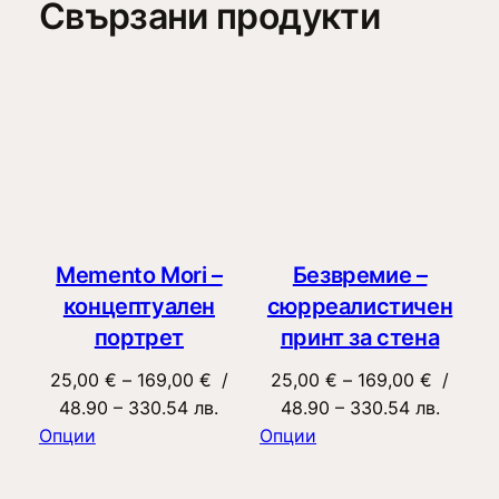
Свързани продукти
Memento Mori –
Безвремие –
концептуален
сюрреалистичен
портрет
принт за стена
Price
Price
25,00
€
–
169,00
€
/
25,00
€
–
169,00
€
/
range:
range:
48.90 – 330.54 лв.
48.90 – 330.54 лв.
25,00 €
25,00 €
Опции
Опции
through
through
169,00 €
169,00 