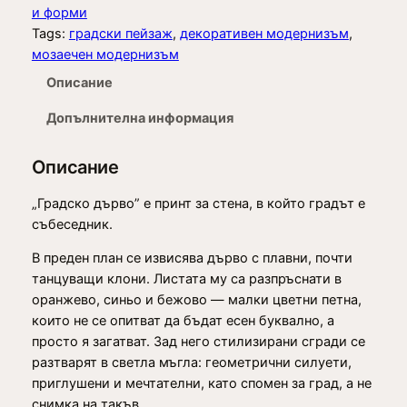
и
и форми
ч
Tags:
градски пейзаж
, 
декоративен модернизъм
, 
€
е
мозаечен модернизъм
t
с
Описание
т
h
в
Допълнителна информация
r
о
o
з
Описание
а
u
Г
„Градско дърво” е принт за стена, в който градът е
g
р
събеседник.
а
h
В преден план се извисява дърво с плавни, почти
д
1
танцуващи клони. Листата му са разпръснати в
с
9
оранжево, синьо и бежово — малки цветни петна,
к
които не се опитват да бъдат есен буквално, а
о
7
просто я загатват. Зад него стилизирани сгради се
д
,
разтварят в светла мъгла: геометрични силуети,
ъ
приглушени и мечтателни, като спомен за град, а не
р
0
снимка на такъв.
в