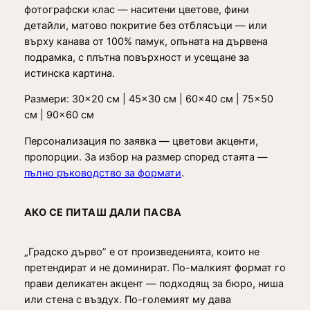
фотографски клас — наситени цветове, фини
детайли, матово покритие без отблясъци — или
върху канава от 100% памук, опъната на дървена
подрамка, с плътна повърхност и усещане за
истинска картина.
Размери: 30×20 см | 45×30 см | 60×40 см | 75×50
см | 90×60 см
Персонализация по заявка — цветови акценти,
пропорции. За избор на размер според стаята —
пълно ръководство за формати
.
АКО СЕ ПИТАШ ДАЛИ ПАСВА
„Градско дърво” е от произведенията, които не
претендират и не доминират. По-малкият формат го
прави деликатен акцент — подходящ за бюро, ниша
или стена с въздух. По-големият му дава