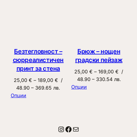
Безтегловност –
Брюж – нощен
сюрреалистичен
градски пейзаж
принт за стена
Price
25,00
€
–
169,00
€
/
range:
48.90 – 330.54 лв.
Price
25,00
€
–
189,00
€
/
25,00 €
Опции
range:
48.90 – 369.65 лв.
through
25,00 €
Опции
169,00 
through
189,00 €
Instagram
Facebook
Имейл