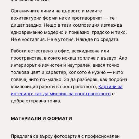
0
о
Органичните линии на дървото и меките
–
архитектурни форми не си противоречат — те
п
€
дишат заедно. Нещо в тази композиция изглежда
р
едновременно модерно и приказно, градско и тихо.
и
Не е носталгия. Не е утопия. Някъде по средата.
н
т
Работи естествено в офис, всекидневна или
з
пространства, в които искаш топлина и въздух. Ако
а
интериорът е изчистен и неутрален, внася точно
с
толкова цвят и характер, колкото е нужно — нито
т
повече, нито по-малко. За да разбереш как подобна
е
композиция работи в пространството,
Картини за
н
интериор: как да
ми
слиш
за пространството
е
а
добра отправна точка.
МАТЕРИАЛИ И ФОРМАТИ
Предлага се върху фотохартия с професионален