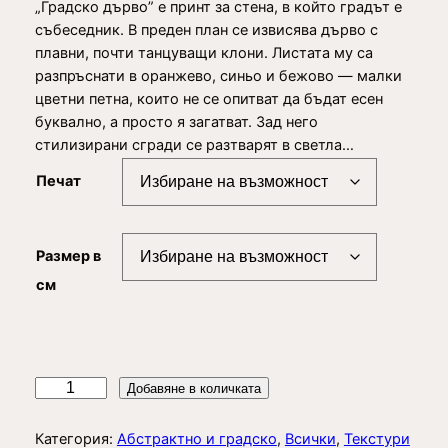
„Градско дърво” е принт за стена, в който градът е
i
събеседник. В преден план се извисява дърво с
c
плавни, почти танцуващи клони. Листата му са
e
разпръснати в оранжево, синьо и бежово — малки
цветни петна, които не се опитват да бъдат есен
r
буквално, а просто я загатват. Зад него
a
стилизирани сгради се разтварят в светла…
n
Печат
g
e
Размер в
:
см
2
5
,
к
Добавяне в количката
0
о
0
л
Категория:
Абстрактно и градско
, 
Всички
, 
Текстури