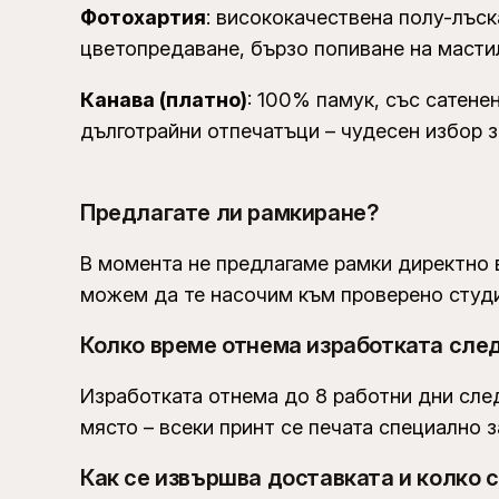
Фотохартия
: висококачествена полу-лъск
цветопредаване, бързо попиване на масти
Канава (платно)
: 100% памук, със сатене
дълготрайни отпечатъци – чудесен избор з
Предлагате ли рамкиране?
В момента не предлагаме рамки директно в
можем да те насочим към проверено студи
Колко време отнема изработката сле
Изработката отнема до 8 работни дни сле
място – всеки принт се печата специално з
Как се извършва доставката и колко 