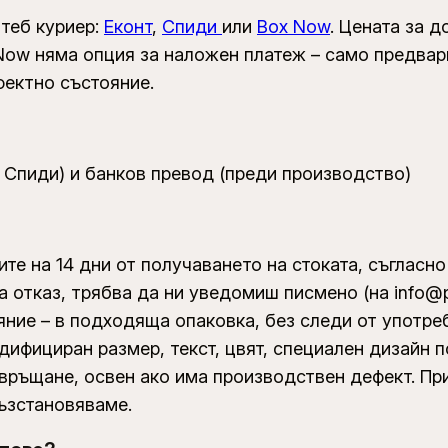
 теб куриер:
Еконт
,
Спиди
или
Box Now
. Цената за 
x Now няма опция за наложен платеж – само предва
фектно състояние.
 Спиди) и банков превод (преди производство)
те на 14 дни от получаването на стоката, съгласно
на отказ, трябва да ни уведомиш писмено (на info@p
ние – в подходяща опаковка, без следи от употреб
дифициран размер, текст, цвят, специален дизайн п
 на връщане, освен ако има производствен дефект. П
ъзстановяваме.