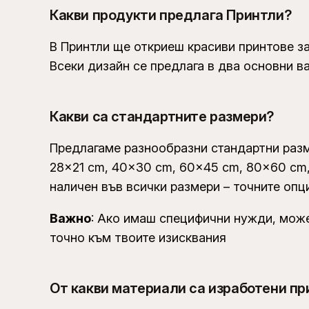
Какви продукти предлага Принтли?
В Принтли ще откриеш красиви принтове за
Всеки дизайн се предлага в два основни в
Какви са стандартните размери?
Предлагаме разнообразни стандартни раз
28×21 cm, 40×30 cm, 60×45 cm, 80×60 cm,
наличен във всички размери – точните оп
Важно
: Ако имаш специфични нужди, мож
точно към твоите изисквания
От какви материали са изработени п