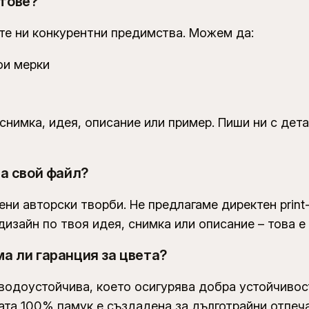
нтове?
ите ни конкурентни предимства. Можем да:
ои мерки
снимка, идея, описание или пример. Пиши ни с де
ча свой файл?
ени авторски творби. Не предлагаме директен print
изайн по твоя идея, снимка или описание – това е 
а ли гаранция за цвета?
 водоустойчива, което осигурява добра устойчиво
вата 100% памук е създадена за дълготрайни отпеч