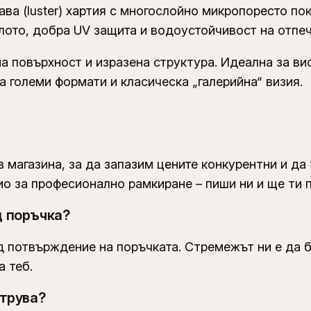
ава (luster) хартия с многослойно микропоресто по
лото, добра UV защита и водоустойчивост на отпеч
на повърхност и изразена структура. Идеална за ви
а големи формати и класическа „галерийна“ визия.
 магазина, за да запазим цените конкурентни и да
о за професионално рамкиране – пиши ни и ще ти п
д поръчка?
д потвърждение на поръчката. Стремежът ни е да б
а теб.
струва?