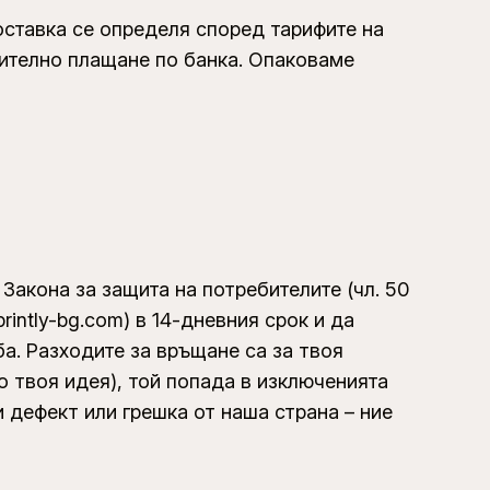
доставка се определя според тарифите на
рително плащане по банка. Опаковаме
 Закона за защита на потребителите (чл. 50
rintly-bg.com) в 14-дневния срок и да
а. Разходите за връщане са за твоя
о твоя идея), той попада в изключенията
ри дефект или грешка от наша страна – ние