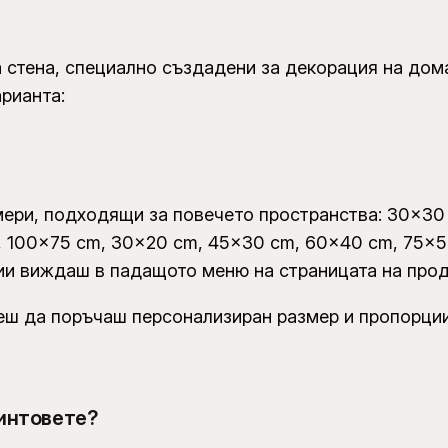
 стена, специално създадени за декорация на дома
арианта:
мери, подходящи за повечето пространства: 30×30
 100×75 cm, 30×20 cm, 45×30 cm, 60×40 cm, 75×50
ции виждаш в падащото меню на страницата на прод
еш да поръчаш персонализиран размер и пропорции
ринтовете?