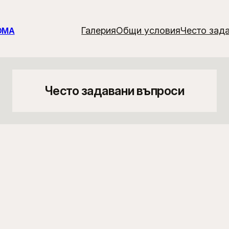
Галерия
Общи условия
Често зад
ОМА
Често задавани въпроси