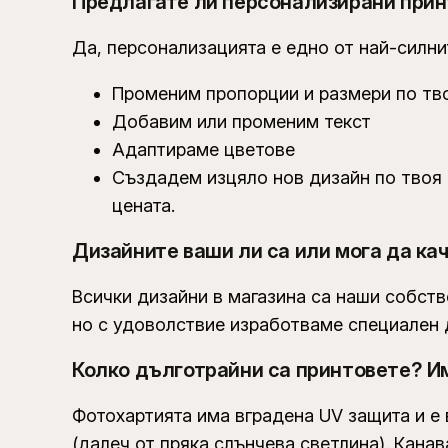
Предлагате ли персонализирани при
Да, персонализацията е едно от най-силн
Променим пропорции и размери по тв
Добавим или променим текст
Адаптираме цветове
Създадем изцяло нов дизайн по твоя 
цената.
Дизайните ваши ли са или мога да ка
Всички дизайни в магазина са наши собств
но с удоволствие изработваме специален д
Колко дълготрайни са принтовете? Им
Фотохартията има вградена UV защита и е
(далеч от пряка слънчева светлина). Кана