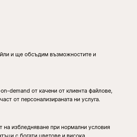
тайли и ще обсъдим възможностите и
-on-demand от качени от клиента файлове,
част от персонализираната ни услуга.
ст на избледняване при нормални условия
атъци с богати цветове и висока